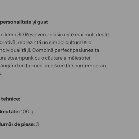
 personalitate și gust
in lemn 3D Revolverul clasic este mai mult decât
rativă; reprezintă un simbol cultural și o
individualității. Combină perfect pasiunea ta
ura steampunk cu o căutare a măiestriei
dăugând un farmec unic și un fler contemporan
u.
i tehnice:
reutate:
100 g
măr de piese:
3