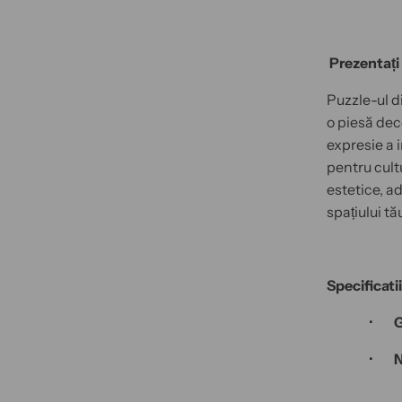
Prezentați
Puzzle-ul d
o piesă deco
expresie a 
pentru cult
estetice, a
spațiului tă
Specificati
· G
· Nu