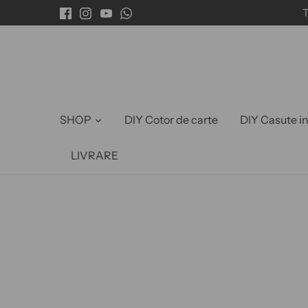
Sari
T
la
conținut
SHOP
DIY Cotor de carte
DIY Casute i
LIVRARE