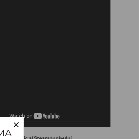
IMA
farmecul unic al Steampunk-ului