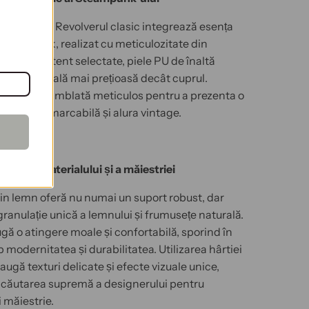
D din lemn Revolverul clasic integrează esența
steampunk, realizat cu meticulozitate din
 lemn de atent selectate, piele PU de înaltă
hârtie specială mai prețioasă decât cuprul.
să este asamblată meticulos pentru a prezenta o
canică remarcabilă și alura vintage.
fectă a materialului și a măiestriei
in lemn oferă nu numai un suport robust, dar
 granulație unică a lemnului și frumusețe naturală.
gă o atingere moale și confortabilă, sporind în
p modernitatea și durabilitatea. Utilizarea hârtiei
augă texturi delicate și efecte vizuale unice,
 căutarea supremă a designerului pentru
i măiestrie.