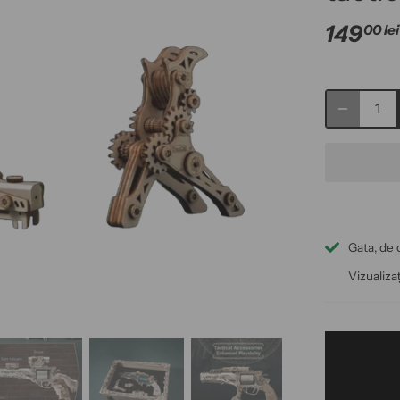
149
00 lei
Gata, de o
Vizualiza