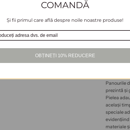
COMANDĂ
Puzzle-ul 3
designului 
Și fii primul care află despre noile noastre produse!
panouri din
calitate și 
Fiecare pie
estetică me
OBȚINEȚI 10% REDUCERE
Fuziune per
Panourile d
prezintă și
Pielea adau
același tim
speciale ad
evidențiind
materiale ș