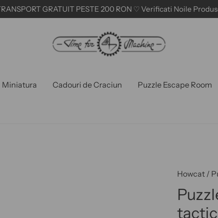
RANSPORT GRATUIT PESTE 200 RON ♡ Verificati Noile Produs
n Miniatura
Cadouri de Craciun
Puzzle Escape Room
Howcat
/
P
Puzzl
tacti